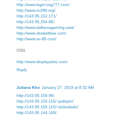
http://www.login-osg777.com/
http://www.sv288.org/
http://143.95.152.171/
http://143.95.254.86/
http://www.daftarsagaming.asia/
http://www.sbobetblue.com/
http://www.sv-88.com/
OSG
http://www.idnplayslots.com/
Reply
Juliana Kho
January 27, 2019 at 8:32 AM
http://143.95.158.96/
http://143.95.155.115/~judispin/
http://143.95.155.115/~sicbodadu/
http://143.95.144.168/