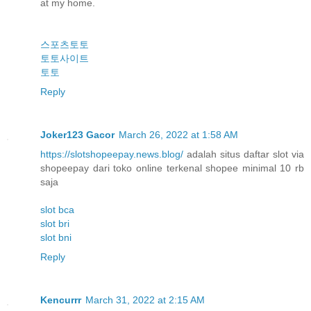
аt my hοme.
스포츠토토
토토사이트
토토
Reply
Joker123 Gacor
March 26, 2022 at 1:58 AM
https://slotshopeepay.news.blog/
adalah situs daftar slot via
shopeepay dari toko online terkenal shopee minimal 10 rb
saja
slot bca
slot bri
slot bni
Reply
Kencurrr
March 31, 2022 at 2:15 AM