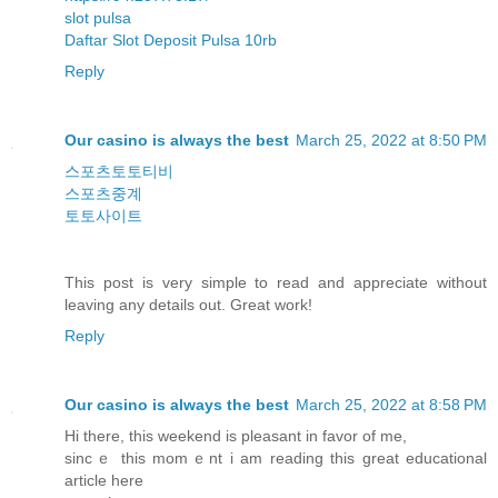
slot pulsa
Daftar Slot Deposit Pulsa 10rb
Reply
Our casino is always the best
March 25, 2022 at 8:50 PM
스포츠토토티비
스포츠중계
토토사이트
This post is very simple to read and appreciate without
leaving any details out. Great work!
Reply
Our casino is always the best
March 25, 2022 at 8:58 PM
Hi there, this weekend is pleasant in favor οf me,
sincｅ this momｅnt i am reading this grеat educational
article һere