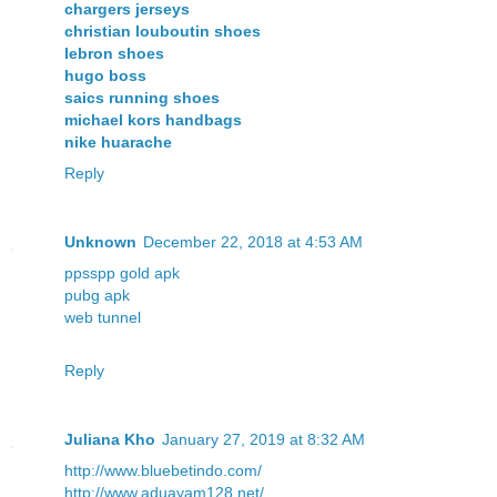
chargers jerseys
christian louboutin shoes
lebron shoes
hugo boss
saics running shoes
michael kors handbags
nike huarache
Reply
Unknown
December 22, 2018 at 4:53 AM
ppsspp gold apk
pubg apk
web tunnel
Reply
Juliana Kho
January 27, 2019 at 8:32 AM
http://www.bluebetindo.com/
http://www.aduayam128.net/